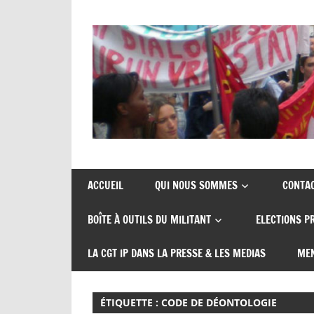
Skip
to
content
Union
CGT
de
insertion
syndicats
ACCUEIL
QUI NOUS SOMMES
CONTA
CGT
probation
BOÎTE À OUTILS DU MILITANT
ELECTIONS P
insertion
probation
LA CGT IP DANS LA PRESSE & LES MEDIAS
MEN
ÉTIQUETTE :
CODE DE DÉONTOLOGIE