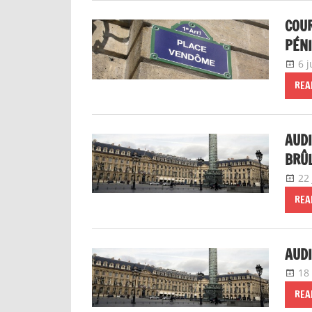
COUR
PÉNI
6 j
REA
AUDI
BRÛL
22
REA
AUD
18
REA