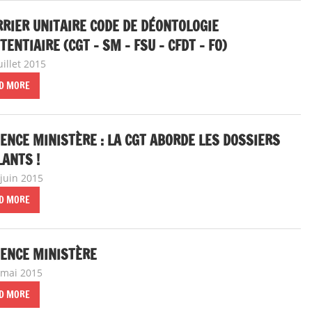
RIER UNITAIRE CODE DE DÉONTOLOGIE
TENTIAIRE (CGT – SM – FSU – CFDT – FO)
uillet 2015
delfabsar
A la une
,
CGT Fonction publique
D MORE
ENCE MINISTÈRE : LA CGT ABORDE LES DOSSIERS
ANTS !
 juin 2015
delfabsar
Communiqué national
D MORE
IENCE MINISTÈRE
 mai 2015
delfabsar
A la une
,
Communiqué national
D MORE