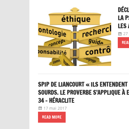
DÉCL
LA P
LES
27 
REA
SPIP DE LIANCOURT « ILS ENTENDEN
SOURDS. LE PROVERBE S’APPLIQUE À 
34 – HÉRACLITE
17 mai 2017
delfabsar
Communiqué local
READ MORE