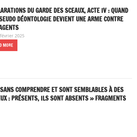
ARATIONS DU GARDE DES SCEAUX, ACTE IV : QUAND
SEUDO DÉONTOLOGIE DEVIENT UNE ARME CONTRE
 AGENTS
février 2025
delfabsar
A la une
,
Communiqué national
D MORE
T SANS COMPRENDRE ET SONT SEMBLABLES À DES
EUX : PRÉSENTS, ILS SONT ABSENTS » FRAGMENTS