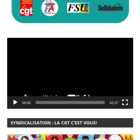
Lecteur
vidéo
00:00
02:27
SYNDICALISATION : LA CGT C’EST VOUS!