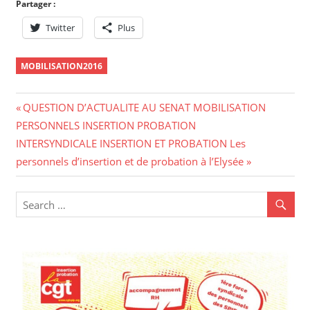
Partager :
Twitter
Plus
MOBILISATION2016
Navigation
Previous
QUESTION D’ACTUALITE AU SENAT MOBILISATION
Post:
PERSONNELS INSERTION PROBATION
de
Next
INTERSYNDICALE INSERTION ET PROBATION Les
l’article
Post:
personnels d’insertion et de probation à l’Elysée