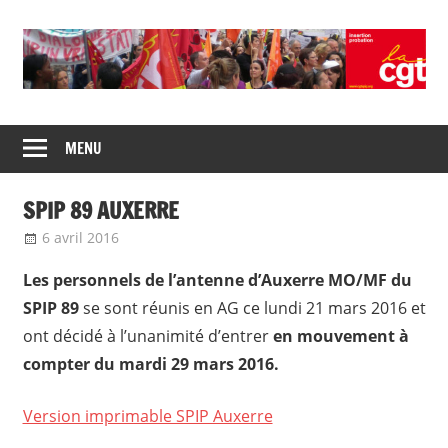
Skip
to
content
Union
CGT
de
MENU
insertion
syndicats
CGT
probation
SPIP 89 AUXERRE
insertion
probation
6 avril 2016
delfabsar
Communiqué local
Les personnels de l’antenne d’Auxerre MO/MF du
SPIP 89
se sont réunis en AG ce lundi 21 mars 2016 et
ont décidé à l’unanimité d’entrer
en mouvement à
compter du mardi 29 mars 2016.
Version imprimable SPIP Auxerre