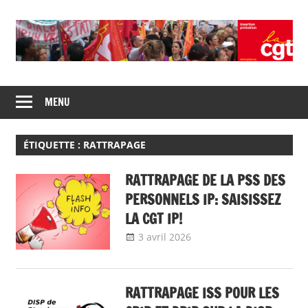
Skip
to
content
Union
CGT
de
MENU
insertion
syndicats
CGT
probation
insertion
ÉTIQUETTE :
RATTRAPAGE
probation
RATTRAPAGE DE LA PSS DES
PERSONNELS IP: SAISISSEZ
LA CGT IP!
3 avril 2026
delfabsar
A la une
,
Communiqué national
RATTRAPAGE ISS POUR LES