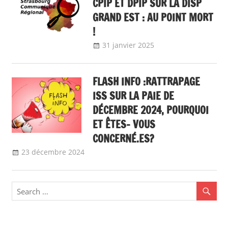
CPIP ET DPIP SUR LA DISP
GRAND EST : AU POINT MORT
!
31 janvier 2025
delfabsar
Communiqué
local
FLASH INFO :RATTRAPAGE
ISS SUR LA PAIE DE
DÉCEMBRE 2024, POURQUOI
ET ÊTES- VOUS
CONCERNÉ.ES?
23 décembre 2024
delfabsar
A la une
,
Communiqué national
,
flash info