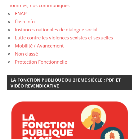
hommes, nos communiqués
ENAP
flash info
Instances nationales de dialogue social
Lutte contre les violences sexistes et sexuelles
Mobilité / Avancement
Non classé
Protection Fonctionnelle
LA FONCTION PUBLIQUE DU 21EME SIÈCLE : PDF ET
VIDÉO REVENDICATIVE