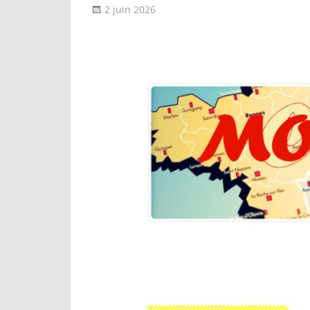
2 juin 2026
delfabsar
A la une
,
Communiqué nati