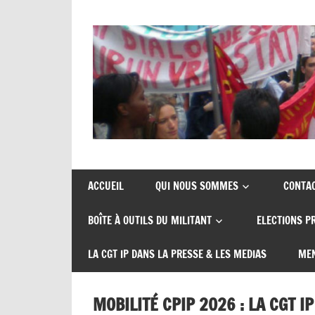
Union
CGT
de
insertion
syndicats
ACCUEIL
QUI NOUS SOMMES
CONTA
CGT
probation
BOÎTE À OUTILS DU MILITANT
ELECTIONS P
insertion
probation
LA CGT IP DANS LA PRESSE & LES MEDIAS
MEN
MOBILITÉ CPIP 2026 : LA CGT 